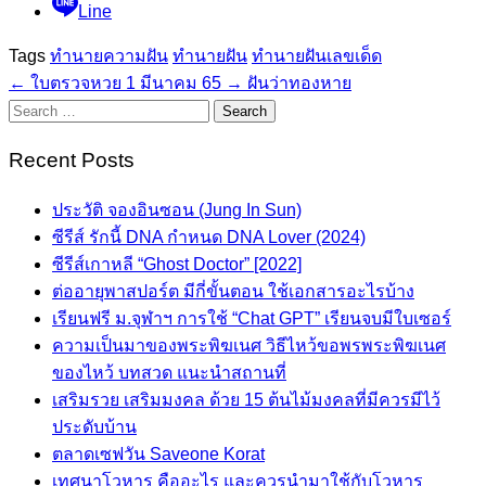
Line
Tags
ทำนายความฝัน
ทำนายฝัน
ทำนายฝันเลขเด็ด
←
ใบตรวจหวย 1 มีนาคม 65
→
ฝันว่าทองหาย
Search
for:
Recent Posts
ประวัติ จองอินซอน (Jung In Sun)
ซีรีส์ รักนี้ DNA กำหนด DNA Lover (2024)
ซีรีส์เกาหลี “Ghost Doctor” [2022]
ต่ออายุพาสปอร์ต มีกี่ขั้นตอน ใช้เอกสารอะไรบ้าง
เรียนฟรี ม.จุฬาฯ การใช้ “Chat GPT” เรียนจบมีใบเซอร์
ความเป็นมาของพระพิฆเนศ วิธีไหว้ขอพรพระพิฆเนศ
ของไหว้ บทสวด แนะนำสถานที่
เสริมรวย เสริมมงคล ด้วย 15 ต้นไม้มงคลที่มีควรมีไว้
ประดับบ้าน
ตลาดเซฟวัน Saveone Korat
เทศนาโวหาร คืออะไร และควรนำมาใช้กับโวหาร