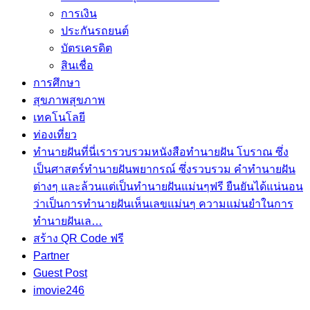
การเงิน
ประกันรถยนต์
บัตรเครดิต
สินเชื่อ
การศึกษา
สุขภาพ
สุขภาพ
เทคโนโลยี
ท่องเที่ยว
ทำนายฝัน
ที่นี่เรารวบรวมหนังสือทำนายฝัน โบราณ ซึ่ง
เป็นศาสตร์ทำนายฝันพยากรณ์ ซึ่งรวบรวม คำทํานายฝัน
ต่างๆ และล้วนแต่เป็นทํานายฝันแม่นๆฟรี ยืนยันได้แน่นอน
ว่าเป็นการทำนายฝันเห็นเลขแม่นๆ ความแม่นยำในการ
ทํานายฝันเล…
สร้าง QR Code ฟรี
Partner
Guest Post
imovie246