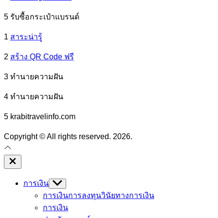
5 รับซื้อกระเป๋าแบรนด์
1
สาระน่ารู้
2
สร้าง QR Code ฟรี
3 ทํานายความฝัน
4 ทํานายความฝัน
5 krabitravelinfo.com
Copyright © All rights reserved. 2026.
Close
Off
Canvas
การเงิน
Show
sub
การเงินการลงทุน
วินัยทางการเงิน
menu
การเงิน