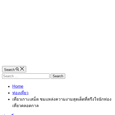
Search
Search
for:
Home
ท่องเที่ยว
เที่ยวเกาะเสม็ด ชมแหล่งความงามสุดเด็ดที่ตรึงใจนักท่อง
เที่ยวตลอดกาล