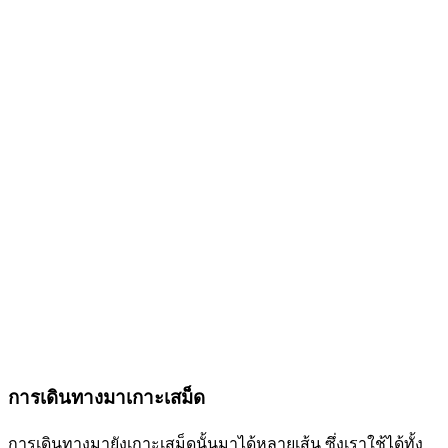
การเดินทางมาเกาะเสม็ด
การเดินทางมายังเกาะเสม็ดนั้นมาได้หลายเส้น ซึ่งเราใช้ได้ทั้ง