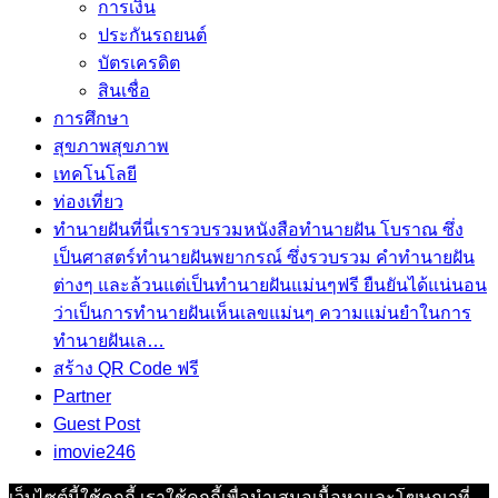
การเงิน
ประกันรถยนต์
บัตรเครดิต
สินเชื่อ
การศึกษา
สุขภาพ
สุขภาพ
เทคโนโลยี
ท่องเที่ยว
ทำนายฝัน
ที่นี่เรารวบรวมหนังสือทำนายฝัน โบราณ ซึ่ง
เป็นศาสตร์ทำนายฝันพยากรณ์ ซึ่งรวบรวม คำทํานายฝัน
ต่างๆ และล้วนแต่เป็นทํานายฝันแม่นๆฟรี ยืนยันได้แน่นอน
ว่าเป็นการทำนายฝันเห็นเลขแม่นๆ ความแม่นยำในการ
ทํานายฝันเล…
สร้าง QR Code ฟรี
Partner
Guest Post
imovie246
เว็บไซต์นี้ใช้คุกกี้ เราใช้คุกกี้เพื่อนำเสนอเนื้อหาและโฆษณาที่