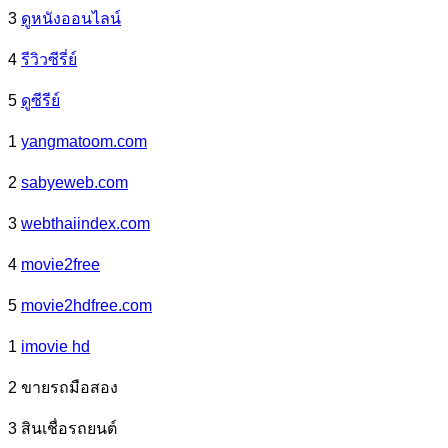
3
ดูหนังออนไลน์
4
รีวิวซีรี่ย์
5
ดูซีรีย์
1
yangmatoom.com
2
sabyeweb.com
3
webthaiindex.com
4
movie2free
5
movie2hdfree.com
1
imovie hd
2 ขายรถมือสอง
3 สินเชื่อรถยนต์