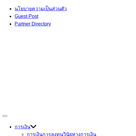
Skip
นโยบายความเป็นส่วนตัว
to
Guest Post
content
Partner Directory
เกร็ดความรู้ เรื่องราวที่น่าสนใจ
Off
Devmage
Canvas
การเงิน
การเงินการลงทุน
วินัยทางการเงิน