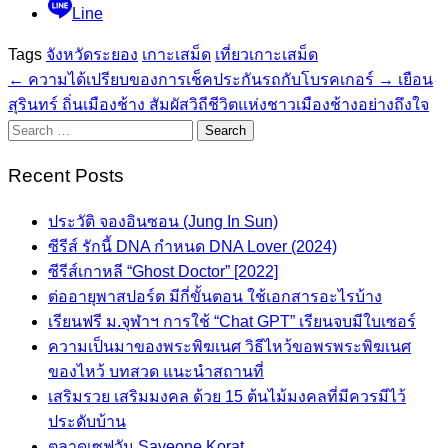
Line
Tags
จังหวัดระยอง
เกาะเสม็ด
เที่ยวเกาะเสม็ด
←
ความได้เปรียบของการเช็คประกันรถกับโบรคเกอร์
→
เยือน
สุรินทร์ ถิ่นเมืองช้าง สัมผัสวิถีชีวิตแห่งชาวเมืองช้างอย่างถึงใจ
Search
for:
Recent Posts
ประวัติ จองอินซอน (Jung In Sun)
ซีรีส์ รักนี้ DNA กำหนด DNA Lover (2024)
ซีรีส์เกาหลี “Ghost Doctor” [2022]
ต่ออายุพาสปอร์ต มีกี่ขั้นตอน ใช้เอกสารอะไรบ้าง
เรียนฟรี ม.จุฬาฯ การใช้ “Chat GPT” เรียนจบมีใบเซอร์
ความเป็นมาของพระพิฆเนศ วิธีไหว้ขอพรพระพิฆเนศ
ของไหว้ บทสวด แนะนำสถานที่
เสริมรวย เสริมมงคล ด้วย 15 ต้นไม้มงคลที่มีควรมีไว้
ประดับบ้าน
ตลาดเซฟวัน Saveone Korat