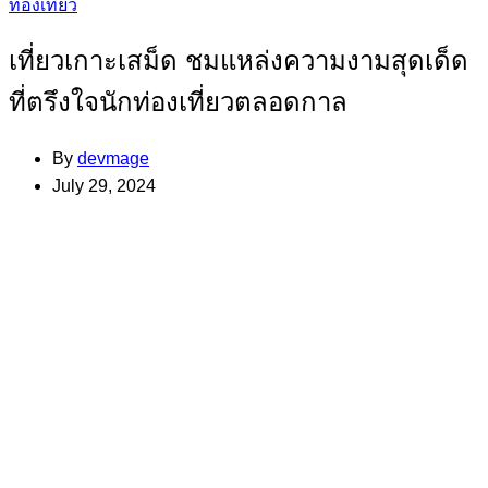
Categories
ท่องเที่ยว
เที่ยวเกาะเสม็ด ชมแหล่งความงามสุดเด็ด
ที่ตรึงใจนักท่องเที่ยวตลอดกาล
By
devmage
July 29, 2024