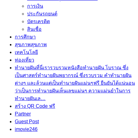
การเงิน
ประกันรถยนต์
บัตรเครดิต
สินเชื่อ
การศึกษา
สุขภาพ
สุขภาพ
เทคโนโลยี
ท่องเที่ยว
ทำนายฝัน
ที่นี่เรารวบรวมหนังสือทำนายฝัน โบราณ ซึ่ง
เป็นศาสตร์ทำนายฝันพยากรณ์ ซึ่งรวบรวม คำทํานายฝัน
ต่างๆ และล้วนแต่เป็นทํานายฝันแม่นๆฟรี ยืนยันได้แน่นอน
ว่าเป็นการทำนายฝันเห็นเลขแม่นๆ ความแม่นยำในการ
ทํานายฝันเล…
สร้าง QR Code ฟรี
Partner
Guest Post
imovie246