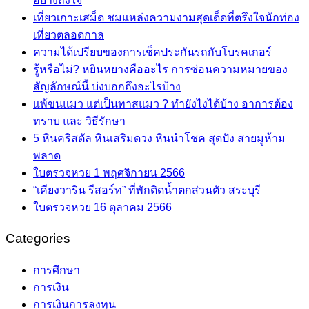
อย่างถึงใจ
เที่ยวเกาะเสม็ด ชมแหล่งความงามสุดเด็ดที่ตรึงใจนักท่อง
เที่ยวตลอดกาล
ความได้เปรียบของการเช็คประกันรถกับโบรคเกอร์
รู้หรือไม่? หยินหยางคืออะไร การซ่อนความหมายของ
สัญลักษณ์นี้ บ่งบอกถึงอะไรบ้าง
แพ้ขนแมว แต่เป็นทาสแมว ? ทำยังไงได้บ้าง อาการต้อง
ทราบ และ วิธีรักษา
5 หินคริสตัล หินเสริมดวง หินนำโชค สุดปัง สายมูห้าม
พลาด
ใบตรวจหวย 1 พฤศจิกายน 2566
“เคียงวาริน รีสอร์ท” ที่พักติดน้ำตกส่วนตัว สระบุรี
ใบตรวจหวย 16 ตุลาคม 2566
Categories
การศึกษา
การเงิน
การเงินการลงทุน