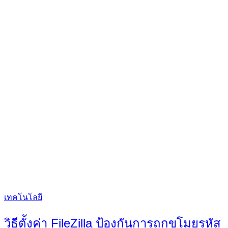
Categories
เทคโนโลยี
วิธีตั้งค่า FileZilla ป้องกันการถูกขโมยรหัส