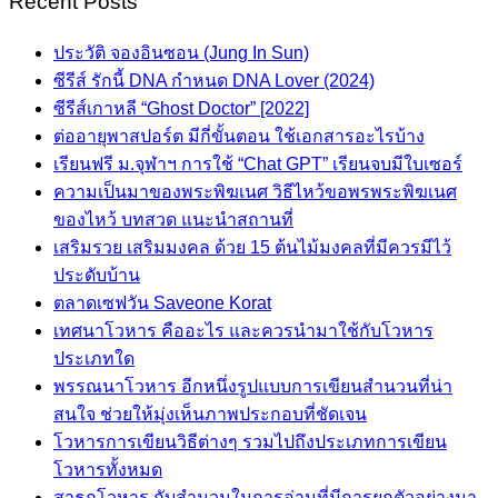
Recent Posts
ประวัติ จองอินซอน (Jung In Sun)
ซีรีส์ รักนี้ DNA กำหนด DNA Lover (2024)
ซีรีส์เกาหลี “Ghost Doctor” [2022]
ต่ออายุพาสปอร์ต มีกี่ขั้นตอน ใช้เอกสารอะไรบ้าง
เรียนฟรี ม.จุฬาฯ การใช้ “Chat GPT” เรียนจบมีใบเซอร์
ความเป็นมาของพระพิฆเนศ วิธีไหว้ขอพรพระพิฆเนศ
ของไหว้ บทสวด แนะนำสถานที่
เสริมรวย เสริมมงคล ด้วย 15 ต้นไม้มงคลที่มีควรมีไว้
ประดับบ้าน
ตลาดเซฟวัน Saveone Korat
เทศนาโวหาร คืออะไร และควรนำมาใช้กับโวหาร
ประเภทใด
พรรณนาโวหาร อีกหนึ่งรูปแบบการเขียนสำนวนที่น่า
สนใจ ช่วยให้มุ่งเห็นภาพประกอบที่ชัดเจน
โวหารการเขียนวิธีต่างๆ รวมไปถึงประเภทการเขียน
โวหารทั้งหมด
สาธกโวหาร กับสำนวนในการอ่านที่มีการยกตัวอย่างมา