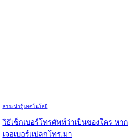
Categories
สาระน่ารู้
เทคโนโลยี
วิธีเช็กเบอร์โทรศัพท์ว่าเป็นของใคร หาก
เจอเบอร์แปลกโทร.มา