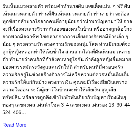
ฝันเห็นแมวหลายตัว พร้อมคำทำนายฝัน เลขเด็ดแม่น ๆ ฟรี ฝัน
เห็นแมวหลายตัว ท่านที่ฝันเห็นแมวหลายตัว ทำนายว่า จะต้อง
ทุกข์ยากลำบากใจจากคนที่อายุน้อยกว่านำพาปัญหามาให้ อาจ
จะมีเรื่องทะเลาะวิวาทกันเองของคนในบ้าน หรืออาจถูกฉ้อโกง
จากพวกมิจฉาชีพ โชคลาภจากการเสี่ยงดวงยังพอมีบ้างเล็ก ๆ
น้อย ๆ ดวงความรัก ดวงความรักของหนุ่มโสด ท่านมีเกณฑ์จะ
ถูกผู้หญิงหลอกทำให้เจ็บช้ำใจ ส่วนสาวโสดที่ฝันเห็นแมวหลาย
ตัว ทำนายว่าคนรักที่กำลังคบหาดูใจกัน กำลังถูกหญิงอื่นหมาย
ปองควรระมัดระวังดูแลคนรักให้ดี สำหรับคนที่มีครอบครัว
ความรักอยู่ในช่วงสร้างตัวอาจไม่หวือหวาแต่ควรหมั่นเติมเต็ม
ความรักให้แก่กันบ้าง ดวงการเงิน คุณจะมีเรื่องเสียเงินเพราะ
ความใจอ่อน ระวังผู้เยาว์ในบ้านจะทำให้เสียเงิน สูญเสีย
ทรัพย์สิน หรืออาจถูกดึงเข้าไปพัวพันเกี่ยวกับปัญหาเรื่องเงินๆ
ทองๆ เลขมงคล เด่นนำโชค 3 4 เลขมงคล เด่นรอง 13 30 44
524 406…
Read More