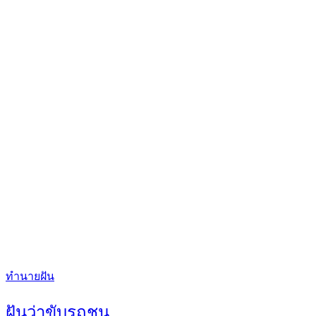
Categories
ทำนายฝัน
ฝันว่าขับรถชน