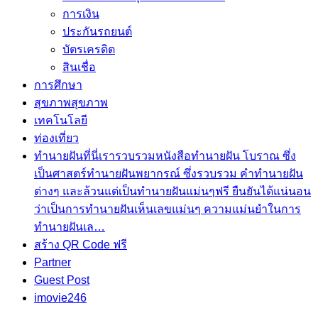
การเงิน
ประกันรถยนต์
บัตรเครดิต
สินเชื่อ
การศึกษา
สุขภาพ
สุขภาพ
เทคโนโลยี
ท่องเที่ยว
ทำนายฝัน
ที่นี่เรารวบรวมหนังสือทำนายฝัน โบราณ ซึ่ง
เป็นศาสตร์ทำนายฝันพยากรณ์ ซึ่งรวบรวม คำทํานายฝัน
ต่างๆ และล้วนแต่เป็นทํานายฝันแม่นๆฟรี ยืนยันได้แน่นอน
ว่าเป็นการทำนายฝันเห็นเลขแม่นๆ ความแม่นยำในการ
ทํานายฝันเล…
สร้าง QR Code ฟรี
Partner
Guest Post
imovie246