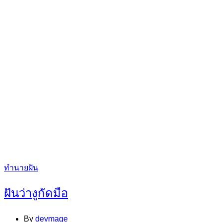
Categories
ทำนายฝัน
ฝันว่างูกัดมือ
By
devmage