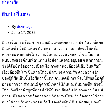
Categories
ทำนายฝัน
ฝันว่าขี้แตก
By
devmage
June 17, 2022
ฝันว่าขี้แตก พร้อมคำทำนายฝัน เลขเด็ดแม่น ๆ ฟรี ฝันว่าขี้แตก
ฝันเห็นขี้ หรือฝันเห็นขี้ตัวเอง ทำนายว่า ท่านกำลังจะโชคดีมี
ลาภลอย คิดทำสิ่งใดจะราบรื่นและประสบผลสำเร็จ มีโอกาส
พบปะสังสรรค์กับเพื่อนเก่าหรือมีงานสังคมอยู่บ่อย ๆ แต่หากฝัน
ว่าได้จับขี้หรืออุจาระเปื้อนมือ ดวงท่านจะต้องได้เสียเงินหรือมี
เรื่องต้องขึ้นโรงขึ้นศาลให้ระมัดระวัง ความรัก ดวงความรัก
ของผู้ที่ฝันเห็นขี้หรือฝันว่าขี้แตก คนโสดมีเกณฑ์จะได้พบเนื้อคู่ที่
อายุมากกว่า ส่วนคนมีคู่ควรมีเวลาให้กันและกันมากขึ้น ช่วงนี้
ให้ระวังเรื่องคำพูดที่อาจทำให้มีปากเสียงกันได้ ดวงการเงิน แม้
ดวงจะมีโชคลาภหรือลายลอย ก็ต้องระมัดระวังเรื่องการใช้จ่าย
อย่าใช่จ่ายเกินตัวมากจนเกินไป จะเก็บเงินได้ไม่ค่อยอยู่ และมี