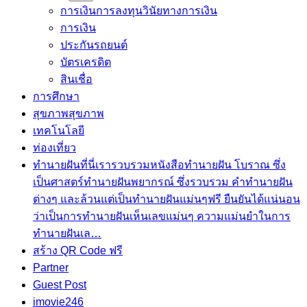
sub
การเงินการลงทุน
วินัยทางการเงิน
menu
การเงิน
ประกันรถยนต์
บัตรเครดิต
สินเชื่อ
การศึกษา
สุขภาพ
สุขภาพ
เทคโนโลยี
ท่องเที่ยว
ทำนายฝัน
ที่นี่เรารวบรวมหนังสือทำนายฝัน โบราณ ซึ่ง
เป็นศาสตร์ทำนายฝันพยากรณ์ ซึ่งรวบรวม คำทํานายฝัน
ต่างๆ และล้วนแต่เป็นทํานายฝันแม่นๆฟรี ยืนยันได้แน่นอน
ว่าเป็นการทำนายฝันเห็นเลขแม่นๆ ความแม่นยำในการ
ทํานายฝันเล…
สร้าง QR Code ฟรี
Partner
Guest Post
imovie246