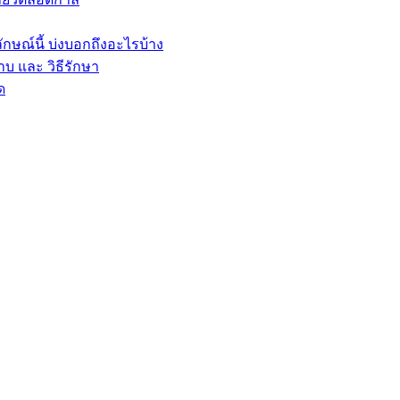
ษณ์นี้ บ่งบอกถึงอะไรบ้าง
บ และ วิธีรักษา
ด