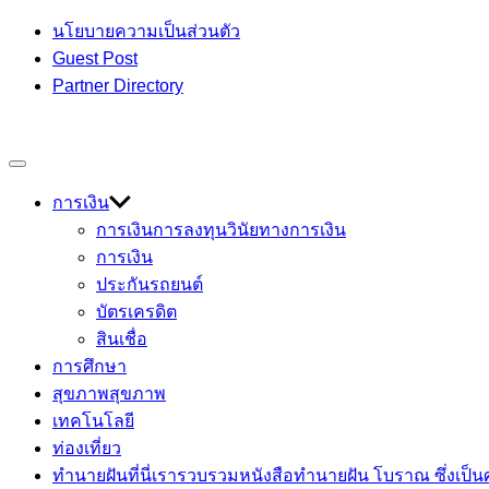
Skip
นโยบายความเป็นส่วนตัว
to
Guest Post
content
Partner Directory
เกร็ดความรู้ เรื่องราวที่น่าสนใจ
Off
Devmage
Canvas
การเงิน
การเงินการลงทุน
วินัยทางการเงิน
การเงิน
ประกันรถยนต์
บัตรเครดิต
สินเชื่อ
การศึกษา
สุขภาพ
สุขภาพ
เทคโนโลยี
ท่องเที่ยว
ทำนายฝัน
ที่นี่เรารวบรวมหนังสือทำนายฝัน โบราณ ซึ่งเป