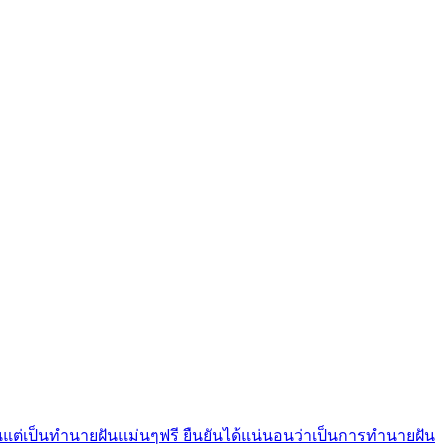
แต่เป็นทํานายฝันแม่นๆฟรี ยืนยันได้แน่นอนว่าเป็นการทำนายฝัน