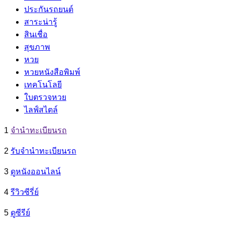
ประกันรถยนต์
สาระน่ารู้
สินเชื่อ
สุขภาพ
หวย
หวยหนังสือพิมพ์
เทคโนโลยี
ใบตรวจหวย
ไลฟ์สไตล์
1
จํานําทะเบียนรถ
2
รับจํานําทะเบียนรถ
3
ดูหนังออนไลน์
4
รีวิวซีรี่ย์
5
ดูซีรีย์