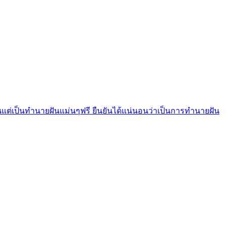
แต่เป็นทํานายฝันแม่นๆฟรี ยืนยันได้แน่นอนว่าเป็นการทำนายฝัน