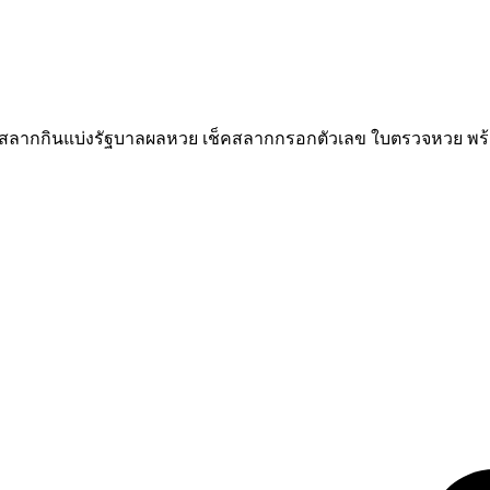
วจสลากกินแบ่งรัฐบาลผลหวย เช็คสลากกรอกตัวเลข ใบตรวจหวย พร้