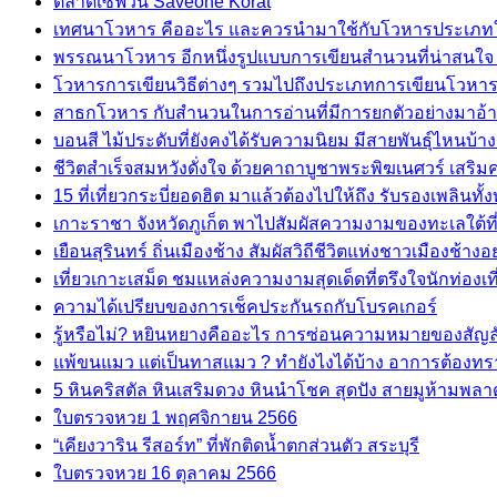
ตลาดเซฟวัน Saveone Korat
เทศนาโวหาร คืออะไร และควรนำมาใช้กับโวหารประเภท
พรรณนาโวหาร อีกหนึ่งรูปแบบการเขียนสำนวนที่น่าสนใจ ช
โวหารการเขียนวิธีต่างๆ รวมไปถึงประเภทการเขียนโวหาร
สาธกโวหาร กับสำนวนในการอ่านที่มีการยกตัวอย่างมาอ้าง
บอนสี ไม้ประดับที่ยังคงได้รับความนิยม มีสายพันธุ์ไหนบ้า
ชีวิตสำเร็จสมหวังดั่งใจ ด้วยคาถาบูชาพระพิฆเนศวร์ เสริมค
15 ที่เที่ยวกระบี่ยอดฮิต มาแล้วต้องไปให้ถึง รับรองเพลินทั้ง
เกาะราชา จังหวัดภูเก็ต พาไปสัมผัสความงามของทะเลใต้ที
เยือนสุรินทร์ ถิ่นเมืองช้าง สัมผัสวิถีชีวิตแห่งชาวเมืองช้างอ
เที่ยวเกาะเสม็ด ชมแหล่งความงามสุดเด็ดที่ตรึงใจนักท่อง
ความได้เปรียบของการเช็คประกันรถกับโบรคเกอร์
รู้หรือไม่? หยินหยางคืออะไร การซ่อนความหมายของสัญลัก
แพ้ขนแมว แต่เป็นทาสแมว ? ทำยังไงได้บ้าง อาการต้องทรา
5 หินคริสตัล หินเสริมดวง หินนำโชค สุดปัง สายมูห้ามพลา
ใบตรวจหวย 1 พฤศจิกายน 2566
“เคียงวาริน รีสอร์ท” ที่พักติดน้ำตกส่วนตัว สระบุรี
ใบตรวจหวย 16 ตุลาคม 2566