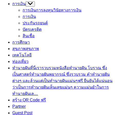
การเงิน
Show
sub
การเงินการลงทุน
วินัยทางการเงิน
menu
การเงิน
ประกันรถยนต์
บัตรเครดิต
สินเชื่อ
การศึกษา
สุขภาพ
สุขภาพ
เทคโนโลยี
ท่องเที่ยว
ทำนายฝัน
ที่นี่เรารวบรวมหนังสือทำนายฝัน โบราณ ซึ่ง
เป็นศาสตร์ทำนายฝันพยากรณ์ ซึ่งรวบรวม คำทํานายฝัน
ต่างๆ และล้วนแต่เป็นทํานายฝันแม่นๆฟรี ยืนยันได้แน่นอน
ว่าเป็นการทำนายฝันเห็นเลขแม่นๆ ความแม่นยำในการ
ทํานายฝันเล…
สร้าง QR Code ฟรี
Partner
Guest Post