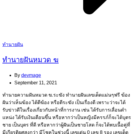
Categories
ทำนายฝัน
ทำนายฝันหมวด ฆ
By
devmage
September 11, 2021
ทํานายความฝันหมวด ฆ.ระฆัง ทํานายฝันเลขเด็ดแม่นๆฟรี ฆ้อง
ฝันว่าเห็นฆ้อง ได้ดีฆ้อง หรือตีระฆัง เป็นเรื่องดี เพราะว่าจะได้
รับข่าวดีในเรื่องเกี่ยวกับหน้าที่การงาน เช่น ได้รับการเลื่อนตํา
แหน่ง ได้รับเงินเดือนขึ้น หรือหากว่าเป็นหญิงมีครรภ์ก็จะได้บุตร
ชาย เป็นบุตร ที่ดี หรือหากว่าผู้ฝันเป็นชายโสด ก็จะได้พบเนื้อคู่ที่
มีเกียรติยศสูงกว่า มีโชคในช่วงนี้ เลขเด่น 0 เลข 8 รอง เลขเด็ด