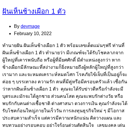
ฝันเห็นช้างเผือก 1 ตัว
By
devmage
February 10, 2022
ทํานายฝัน ฝันเห็นช้างเผือก 1 ตัว พร้อมเลขเด็ดแม่นๆฟรี ท่านที่
ฝันเห็นช้างเผือก 1 ตัว ทำนายว่า มีเกณฑ์จะได้รับโชคลาภจาก
ผู้ใหญ่ที่เคารพนับถือ หรือผู้ที่มียศศักดิ์ มีตำแหน่งสูงกว่า หาก
ช้างเผือกมีลักษณะที่สง่างามก็ยิ่งหมายถึงผู้หลักผู้ใหญ่ที่สูงกว่า
เรามาก และจะหมดเคราะห์หมดโศก โรคภัยไข้เจ็บที่เป็นอยู่ก็จะ
ค่อย ๆ บรรเทาลง ความรัก คนที่มีคู่หรือมีครอบครัวแล้ว เชื่อกัน
ว่าหากฝันเห็นช้างเผือก 1 ตัว คุณจะได้รับข่าวดีหรือกำลังจะมี
บุตรและมักจะได้ลูกชาย ส่วนคนโสด คุณจะพบรักต่างวัย หรือ
พบรักกับคนต่างเชื้อชาติ ต่างศาสนา ดวงการเงิน คุณกำลังจะได้
รับโชคก้อนใหญ่ภายในเร็ววัน การลงทุนธุรกิจใหม่ ๆ มีโอกาส
ประสบความสำเร็จ แต่ควรมีความหนักแน่น คิดวางแผน และ
ทบทวนอย่างรอบคอบ อย่าใจร้อนด่วนตัดสินใจ เลขมงคล เด่น