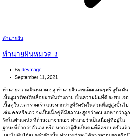
Categories
ทำนายฝัน
ทำนายฝันหมวด ง
By
devmage
September 11, 2021
ทํานายความฝันหมวด ง.งู ทํานายฝันเลขเด็ดแม่นๆฟรี งูรัด ฝัน
เห็นงูมารัดหรือเลื้อยมาพันร่างกาย เป็นความฝันที่ดี จะพบ เจอ
เนื้อคู่ในเวลารวดเร็ว และหากว่างูที่รัดรัดในส่วนที่อยู่สูงขึ้นไป
เช่น คอหรือเอว จะเป็นเนื้อคู่ที่มีสถานะสูงกว่าตน แต่หากว่าถูก
รัตในตําแหน่ง ที่ต่ําลงมาจากเอว ทํานายว่าเป็นเนื้อคู่ที่อยู่ใน
ฐานะที่ต่ํากว่าตัวเอง หรือ หากว่าผู้ฝันเป็นคนที่มีครอบครัวแล้ว
และในฝันได้ลูบคลําตัวงูนั้น ทํานายว่าจะได้ลาภจากบุตรหรือมี