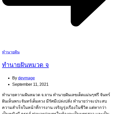
Categories
ทำนายฝัน
ทำนายฝันหมวด จ
By
devmage
September 11, 2021
ทํานายความฝันหมวด จ.จาน ทํานายฝันเลขเด็ดแม่นๆฟรี จันทร์
ฝันเห็นพระจันทร์เต็มดวง มีรัศมีเปล่งปลั่ง ทํานายว่าจะประสบ
ความสําเร็จในหน้าที่การงาน เจริญรุ่งเรืองในชีวิต แต่หากว่า
เป็นหญิงมี ครรภ์ ท่านายว่าบุตรในท้องจะเป็นบุตรสาว และเป็น