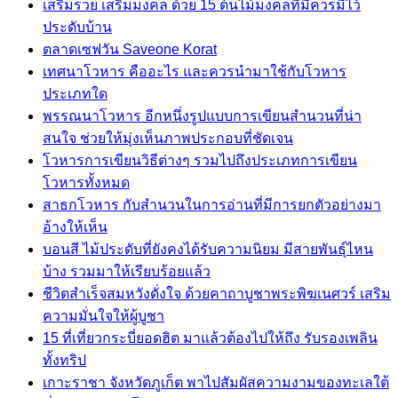
เสริมรวย เสริมมงคล ด้วย 15 ต้นไม้มงคลที่มีควรมีไว้
ประดับบ้าน
ตลาดเซฟวัน Saveone Korat
เทศนาโวหาร คืออะไร และควรนำมาใช้กับโวหาร
ประเภทใด
พรรณนาโวหาร อีกหนึ่งรูปแบบการเขียนสำนวนที่น่า
สนใจ ช่วยให้มุ่งเห็นภาพประกอบที่ชัดเจน
โวหารการเขียนวิธีต่างๆ รวมไปถึงประเภทการเขียน
โวหารทั้งหมด
สาธกโวหาร กับสำนวนในการอ่านที่มีการยกตัวอย่างมา
อ้างให้เห็น
บอนสี ไม้ประดับที่ยังคงได้รับความนิยม มีสายพันธุ์ไหน
บ้าง รวมมาให้เรียบร้อยแล้ว
ชีวิตสำเร็จสมหวังดั่งใจ ด้วยคาถาบูชาพระพิฆเนศวร์ เสริม
ความมั่นใจให้ผู้บูชา
15 ที่เที่ยวกระบี่ยอดฮิต มาแล้วต้องไปให้ถึง รับรองเพลิน
ทั้งทริป
เกาะราชา จังหวัดภูเก็ต พาไปสัมผัสความงามของทะเลใต้