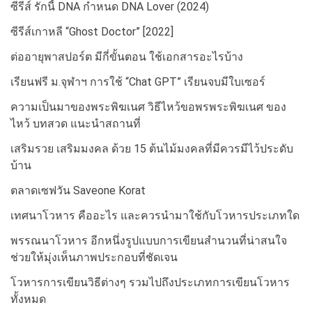
ซีรีส์ รักนี้ DNA กำหนด DNA Lover (2024)
ซีรีส์เกาหลี “Ghost Doctor” [2022]
ต่ออายุพาสปอร์ต มีกี่ขั้นตอน ใช้เอกสารอะไรบ้าง
เรียนฟรี ม.จุฬาฯ การใช้ “Chat GPT” เรียนจบมีใบเซอร์
ความเป็นมาของพระพิฆเนศ วิธีไหว้ขอพรพระพิฆเนศ ของ
ไหว้ บทสวด แนะนำสถานที่
เสริมรวย เสริมมงคล ด้วย 15 ต้นไม้มงคลที่มีควรมีไว้ประดับ
บ้าน
ตลาดเซฟวัน Saveone Korat
เทศนาโวหาร คืออะไร และควรนำมาใช้กับโวหารประเภทใด
พรรณนาโวหาร อีกหนึ่งรูปแบบการเขียนสำนวนที่น่าสนใจ
ช่วยให้มุ่งเห็นภาพประกอบที่ชัดเจน
โวหารการเขียนวิธีต่างๆ รวมไปถึงประเภทการเขียนโวหาร
ทั้งหมด