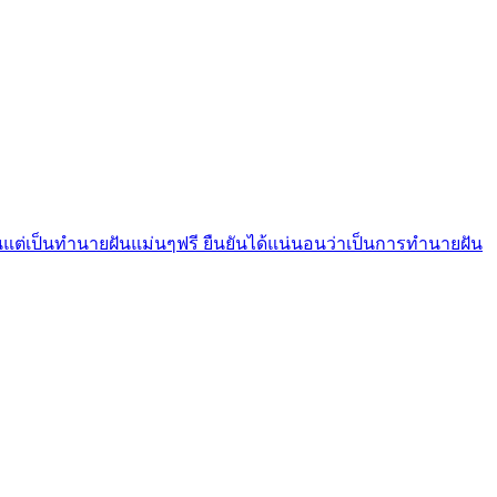
แต่เป็นทํานายฝันแม่นๆฟรี ยืนยันได้แน่นอนว่าเป็นการทำนายฝัน