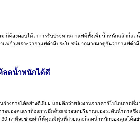
็ต้องตอบได้ว่าการรับประทานกาแฟมีทั้งเพิ่มน้ำหนักแล้วก็ลดน้ำ
ินกาแฟดำเพราะว่ากาแฟดำมีประโยชน์มากมายมาดูกันว่ากาแฟดำม
้ลดน้ำหนักได้ดี
ายได้อย่างดีเยี่ยม แถมดีกว่าพลังงานจากคาร์โบไฮเดรตที่มาจากแ
ร่างกายของคนเราต้องการอีกด้วย ช่วยลดปริมาณของระดับน้ำตาลซึ่
 30 นาทีจะช่วยทำให้คุณมีหุ่นที่สวยและก็ลดน้ำหนักของคุณได้อย่