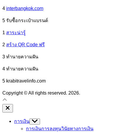
4
interbangkok.com
5 รับซื้อกระเป๋าแบรนด์
1
สาระน่ารู้
2
สร้าง QR Code ฟรี
3 ทํานายความฝัน
4 ทํานายความฝัน
5 krabitravelinfo.com
Copyright © All rights reserved. 2026.
Close
Off
Canvas
การเงิน
Show
sub
การเงินการลงทุน
วินัยทางการเงิน
menu