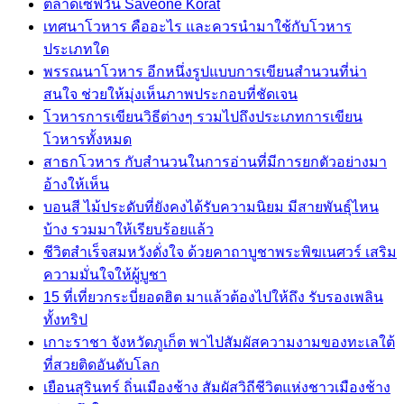
ตลาดเซฟวัน Saveone Korat
เทศนาโวหาร คืออะไร และควรนำมาใช้กับโวหาร
ประเภทใด
พรรณนาโวหาร อีกหนึ่งรูปแบบการเขียนสำนวนที่น่า
สนใจ ช่วยให้มุ่งเห็นภาพประกอบที่ชัดเจน
โวหารการเขียนวิธีต่างๆ รวมไปถึงประเภทการเขียน
โวหารทั้งหมด
สาธกโวหาร กับสำนวนในการอ่านที่มีการยกตัวอย่างมา
อ้างให้เห็น
บอนสี ไม้ประดับที่ยังคงได้รับความนิยม มีสายพันธุ์ไหน
บ้าง รวมมาให้เรียบร้อยแล้ว
ชีวิตสำเร็จสมหวังดั่งใจ ด้วยคาถาบูชาพระพิฆเนศวร์ เสริม
ความมั่นใจให้ผู้บูชา
15 ที่เที่ยวกระบี่ยอดฮิต มาแล้วต้องไปให้ถึง รับรองเพลิน
ทั้งทริป
เกาะราชา จังหวัดภูเก็ต พาไปสัมผัสความงามของทะเลใต้
ที่สวยติดอันดับโลก
เยือนสุรินทร์ ถิ่นเมืองช้าง สัมผัสวิถีชีวิตแห่งชาวเมืองช้าง