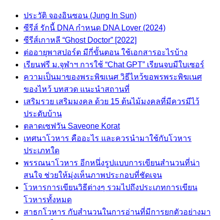
ประวัติ จองอินซอน (Jung In Sun)
ซีรีส์ รักนี้ DNA กำหนด DNA Lover (2024)
ซีรีส์เกาหลี “Ghost Doctor” [2022]
ต่ออายุพาสปอร์ต มีกี่ขั้นตอน ใช้เอกสารอะไรบ้าง
เรียนฟรี ม.จุฬาฯ การใช้ “Chat GPT” เรียนจบมีใบเซอร์
ความเป็นมาของพระพิฆเนศ วิธีไหว้ขอพรพระพิฆเนศ
ของไหว้ บทสวด แนะนำสถานที่
เสริมรวย เสริมมงคล ด้วย 15 ต้นไม้มงคลที่มีควรมีไว้
ประดับบ้าน
ตลาดเซฟวัน Saveone Korat
เทศนาโวหาร คืออะไร และควรนำมาใช้กับโวหาร
ประเภทใด
พรรณนาโวหาร อีกหนึ่งรูปแบบการเขียนสำนวนที่น่า
สนใจ ช่วยให้มุ่งเห็นภาพประกอบที่ชัดเจน
โวหารการเขียนวิธีต่างๆ รวมไปถึงประเภทการเขียน
โวหารทั้งหมด
สาธกโวหาร กับสำนวนในการอ่านที่มีการยกตัวอย่างมา