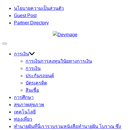
Skip
นโยบายความเป็นส่วนตัว
to
Guest Post
content
Partner Directory
เกร็ดความรู้ เรื่องราวที่น่าสนใจ
Off
Devmage
Canvas
การเงิน
การเงินการลงทุน
วินัยทางการเงิน
การเงิน
ประกันรถยนต์
บัตรเครดิต
สินเชื่อ
การศึกษา
สุขภาพ
สุขภาพ
เทคโนโลยี
ท่องเที่ยว
ทำนายฝัน
ที่นี่เรารวบรวมหนังสือทำนายฝัน โบราณ ซึ่ง