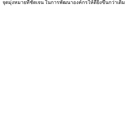
จุดมุ่งหมายที่ชัดเจน ในการพัฒนาองค์กรให้ดียิ่งขึ้นกว่าเดิม