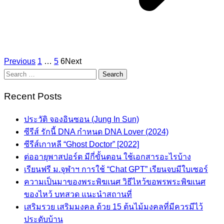
Posts
Previous
1
…
5
6
Next
Search
pagination
for:
Recent Posts
ประวัติ จองอินซอน (Jung In Sun)
ซีรีส์ รักนี้ DNA กำหนด DNA Lover (2024)
ซีรีส์เกาหลี “Ghost Doctor” [2022]
ต่ออายุพาสปอร์ต มีกี่ขั้นตอน ใช้เอกสารอะไรบ้าง
เรียนฟรี ม.จุฬาฯ การใช้ “Chat GPT” เรียนจบมีใบเซอร์
ความเป็นมาของพระพิฆเนศ วิธีไหว้ขอพรพระพิฆเนศ
ของไหว้ บทสวด แนะนำสถานที่
เสริมรวย เสริมมงคล ด้วย 15 ต้นไม้มงคลที่มีควรมีไว้
ประดับบ้าน