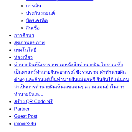
การเงิน
ประกันรถยนต์
บัตรเครดิต
สินเชื่อ
การศึกษา
สุขภาพ
สุขภาพ
เทคโนโลยี
ท่องเที่ยว
ทำนายฝัน
ที่นี่เรารวบรวมหนังสือทำนายฝัน โบราณ ซึ่ง
เป็นศาสตร์ทำนายฝันพยากรณ์ ซึ่งรวบรวม คำทํานายฝัน
ต่างๆ และล้วนแต่เป็นทํานายฝันแม่นๆฟรี ยืนยันได้แน่นอน
ว่าเป็นการทำนายฝันเห็นเลขแม่นๆ ความแม่นยำในการ
ทํานายฝันเล…
สร้าง QR Code ฟรี
Partner
Guest Post
imovie246