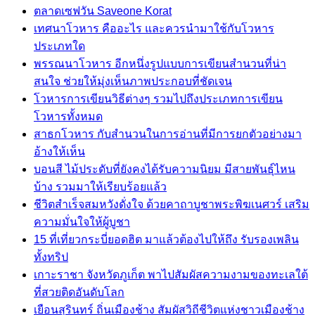
ตลาดเซฟวัน Saveone Korat
เทศนาโวหาร คืออะไร และควรนำมาใช้กับโวหาร
ประเภทใด
พรรณนาโวหาร อีกหนึ่งรูปแบบการเขียนสำนวนที่น่า
สนใจ ช่วยให้มุ่งเห็นภาพประกอบที่ชัดเจน
โวหารการเขียนวิธีต่างๆ รวมไปถึงประเภทการเขียน
โวหารทั้งหมด
สาธกโวหาร กับสำนวนในการอ่านที่มีการยกตัวอย่างมา
อ้างให้เห็น
บอนสี ไม้ประดับที่ยังคงได้รับความนิยม มีสายพันธุ์ไหน
บ้าง รวมมาให้เรียบร้อยแล้ว
ชีวิตสำเร็จสมหวังดั่งใจ ด้วยคาถาบูชาพระพิฆเนศวร์ เสริม
ความมั่นใจให้ผู้บูชา
15 ที่เที่ยวกระบี่ยอดฮิต มาแล้วต้องไปให้ถึง รับรองเพลิน
ทั้งทริป
เกาะราชา จังหวัดภูเก็ต พาไปสัมผัสความงามของทะเลใต้
ที่สวยติดอันดับโลก
เยือนสุรินทร์ ถิ่นเมืองช้าง สัมผัสวิถีชีวิตแห่งชาวเมืองช้าง