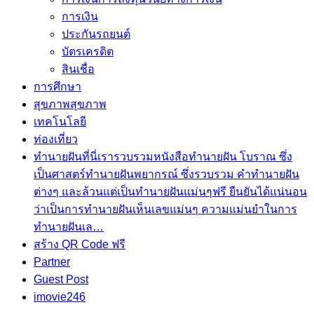
menu
การเงิน
ประกันรถยนต์
บัตรเครดิต
สินเชื่อ
การศึกษา
สุขภาพ
สุขภาพ
เทคโนโลยี
ท่องเที่ยว
ทำนายฝัน
ที่นี่เรารวบรวมหนังสือทำนายฝัน โบราณ ซึ่ง
เป็นศาสตร์ทำนายฝันพยากรณ์ ซึ่งรวบรวม คำทํานายฝัน
ต่างๆ และล้วนแต่เป็นทํานายฝันแม่นๆฟรี ยืนยันได้แน่นอน
ว่าเป็นการทำนายฝันเห็นเลขแม่นๆ ความแม่นยำในการ
ทํานายฝันเล…
สร้าง QR Code ฟรี
Partner
Guest Post
imovie246