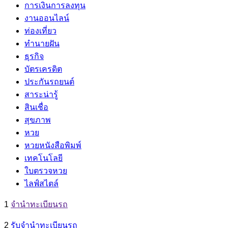
การเงินการลงทุน
งานออนไลน์
ท่องเที่ยว
ทำนายฝัน
ธุรกิจ
บัตรเครดิต
ประกันรถยนต์
สาระน่ารู้
สินเชื่อ
สุขภาพ
หวย
หวยหนังสือพิมพ์
เทคโนโลยี
ใบตรวจหวย
ไลฟ์สไตล์
1
จํานําทะเบียนรถ
2
รับจํานําทะเบียนรถ